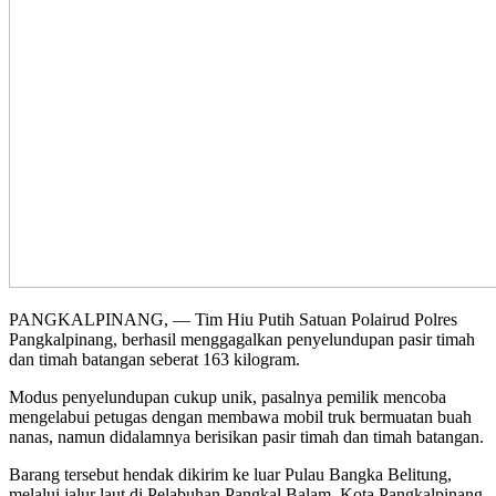
PANGKALPINANG, — Tim Hiu Putih Satuan Polairud Polres
Pangkalpinang, berhasil menggagalkan penyelundupan pasir timah
dan timah batangan seberat 163 kilogram.
Modus penyelundupan cukup unik, pasalnya pemilik mencoba
mengelabui petugas dengan membawa mobil truk bermuatan buah
nanas, namun didalamnya berisikan pasir timah dan timah batangan.
Barang tersebut hendak dikirim ke luar Pulau Bangka Belitung,
melalui jalur laut di Pelabuhan Pangkal Balam, Kota Pangkalpinang