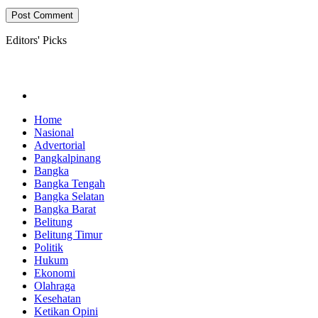
Editors' Picks
Home
Nasional
Advertorial
Pangkalpinang
Bangka
Bangka Tengah
Bangka Selatan
Bangka Barat
Belitung
Belitung Timur
Politik
Hukum
Ekonomi
Olahraga
Kesehatan
Ketikan Opini