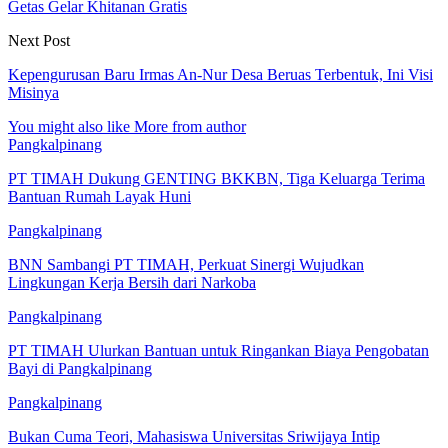
Getas Gelar Khitanan Gratis
Next Post
Kepengurusan Baru Irmas An-Nur Desa Beruas Terbentuk, Ini Visi
Misinya
You might also like
More from author
Pangkalpinang
PT TIMAH Dukung GENTING BKKBN, Tiga Keluarga Terima
Bantuan Rumah Layak Huni
Pangkalpinang
BNN Sambangi PT TIMAH, Perkuat Sinergi Wujudkan
Lingkungan Kerja Bersih dari Narkoba
Pangkalpinang
PT TIMAH Ulurkan Bantuan untuk Ringankan Biaya Pengobatan
Bayi di Pangkalpinang
Pangkalpinang
Bukan Cuma Teori, Mahasiswa Universitas Sriwijaya Intip