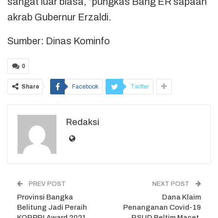
sangat luar biasa, “pungkas Bang ER sapaan
akrab Gubernur Erzaldi.
Sumber: Dinas Kominfo
0
Share
Facebook
Twitter
Redaksi
PREV POST
NEXT POST
Provinsi Bangka
Dana Klaim
Belitung Jadi Peraih
Penanganan Covid-19
KORPRI Award 2021
RSUD Beltim Macet,