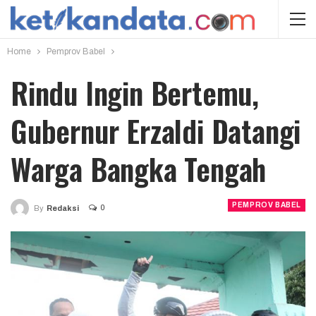
Home
Pemprov Babel
Rindu Ingin Bertemu,
Gubernur Erzaldi Datangi
Warga Bangka Tengah
PEMPROV BABEL
0
By
Redaksi