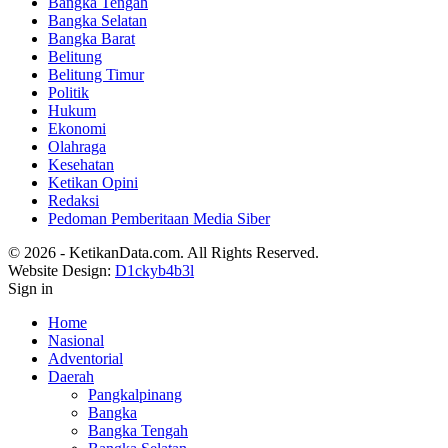
Bangka Tengah
Bangka Selatan
Bangka Barat
Belitung
Belitung Timur
Politik
Hukum
Ekonomi
Olahraga
Kesehatan
Ketikan Opini
Redaksi
Pedoman Pemberitaan Media Siber
© 2026 - KetikanData.com. All Rights Reserved.
Website Design:
D1ckyb4b3l
Sign in
Home
Nasional
Adventorial
Daerah
Pangkalpinang
Bangka
Bangka Tengah