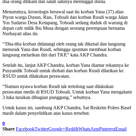
dua orang ditikam dan salah satunya meninggal dunia.
Menurutnya, kronologis berawal saat itu korban Yana (37) alias
Piyon warga Dusun, Rias, Toboali dan korban Rusdi warga Jalan
Yos Sudarso Desa Ketapang, Toboali sedang duduk di warung di
depan cafe milik Ibu Musa dengan seorang perempuan bernama
Nurhayati alias iin.
“Tiba-tiba korban didatangi oleh orang tak dikenal dan langsung
menusuk Yana dan Rusdi, sehingga spomtan membuat korban
langsung melarikan diri dari TKP,” kata AKP Chandra.
Setelah itu, lanjut AKP Chandra, korban Yana diantar rekannya ke
Pusyandik Toboali untuk diobati dan korban Rusdi dilarikan ke
RSUD untuk dilakukan perawatan.
“Namun nyawa korban Rusdi tak tertolong saat dilakukan
perawatan medis di RSUD Toboali. Untuk korban Yana mengalami
3 luka tusukan dibagian punggung,” sebutnya.
Untuk kasus ini, sambung AKP Chandra, Sat Reskrim Polres Basel
masih dalam penyelidikan atas kasus tersebut.
0
Share
Facebook
Twitter
Google+
ReddIt
WhatsApp
Pinterest
Email