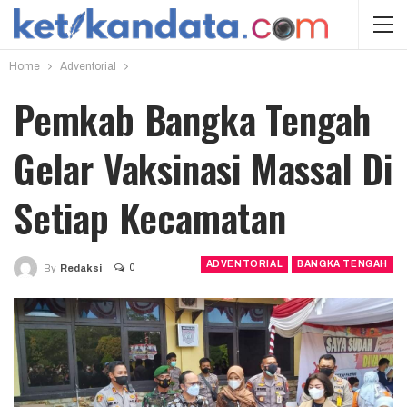
Home
Adventorial
Pemkab Bangka Tengah
Gelar Vaksinasi Massal Di
Setiap Kecamatan
ADVENTORIAL
BANGKA TENGAH
0
By
Redaksi