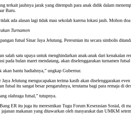
utung terkait jauhnya jarak yang ditempuh para anak didik dalam men
ar Baru.
 tidak ada alasan lagi tidak mau sekolah karena lokasi jauh. Mohon do
rakan Turnamen
lapangan futsal Sinar Jaya Jelutung. Peresmian itu secara simbolis dit
n salah satu upaya untuk menghindarkan anak-anak dari kenakalan rem
si pada bulan maret mendatang, akan diselenggarakan turnamen futsal d
apak akan bantu hadiahnya,” ungkap Gubernur.
 Jaya Jelutung mengucapakan terima kasih akan diselenggarakan even f
n futsal itu sangat besar pengaruhnya, terutama bagi para remaja di d
ng olahraga futsal,” tutupnya.
ang ER itu juga itu meresmikan Tugu Forum Keserasian Sosial, di man
k jajanan makanan yang ditawarkan oleh masyarakat dan UMKM setem