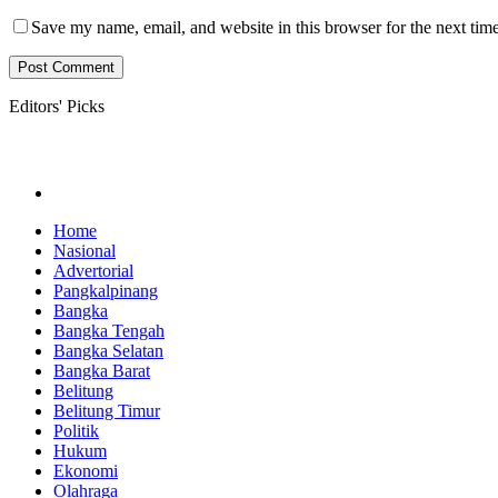
Save my name, email, and website in this browser for the next tim
Editors' Picks
Home
Nasional
Advertorial
Pangkalpinang
Bangka
Bangka Tengah
Bangka Selatan
Bangka Barat
Belitung
Belitung Timur
Politik
Hukum
Ekonomi
Olahraga