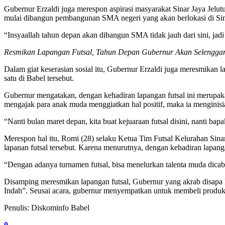
Gubernur Erzaldi juga merespon aspirasi masyarakat Sinar Jaya Jel
mulai dibangun pembangunan SMA negeri yang akan berlokasi di Sin
“Insyaallah tahun depan akan dibangun SMA tidak jauh dari sini, jadi
Resmikan Lapangan Futsal, Tahun Depan Gubernur Akan Selengga
Dalam giat keserasian sosial itu, Gubernur Erzaldi juga meresmikan 
satu di Babel tersebut.
Gubernur mengatakan, dengan kehadiran lapangan futsal ini merupaka
mengajak para anak muda menggiatkan hal positif, maka ia menginisia
“Nanti bulan maret depan, kita buat kejuaraan futsal disini, nanti b
Merespon hal itu, Romi (28) selaku Ketua Tim Futsal Kelurahan Sinar
lapanan futsal tersebut. Karena menurutnya, dengan kehadiran lapanga
“Dengan adanya turnamen futsal, bisa menelurkan talenta muda dicaba
Disamping meresmikan lapangan futsal, Gubernur yang akrab disapa B
Indah”. Seusai acara, gubernur menyempatkan untuk membeli produ
Penulis: Diskominfo Babel
0