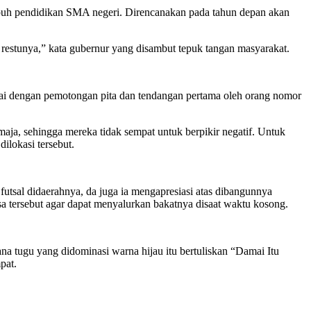
empuh pendidikan SMA negeri. Direncanakan pada tahun depan akan
a restunya,” kata gubernur yang disambut tepuk tangan masyarakat.
andai dengan pemotongan pita dan tendangan pertama oleh orang nomor
aja, sehingga mereka tidak sempat untuk berpikir negatif. Untuk
ilokasi tersebut.
utsal didaerahnya, da juga ia mengapresiasi atas dibangunnya
esa tersebut agar dapat menyalurkan bakatnya disaat waktu kosong.
a tugu yang didominasi warna hijau itu bertuliskan “Damai Itu
pat.