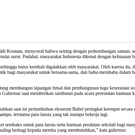
i Rosman, menyoroti bahwa seiring dengan perkembangan zaman, sem
ulai surut. Padahal, masyarakat Indonesia dikenal dengan kebiasaan b
an, sehingga harus kembali digalakkan oleh masyarakat. Oleh karena itu
ik bagi masyarakat untuk bersama-sama, dan bahu-membahu dalam berg
lutung membangun lapangan futsal dan pembangunan tugu keserasian s
p Gubernur saat memberikan sambutan pada acara peresmian bantuan ke
 bahkan saat ini pertumbuhan ekonomi Babel peringkat keempat secara
mpu, terutama para lansia yang tak mampu bekerja lagi.
 sembako untuk para lansia serta bantuan peralatan sekolah bagi masy
aling berbagi kepada mereka yang membutuhkan,” kata gubernur.