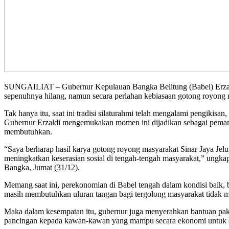
SUNGAILIAT – Gubernur Kepulauan Bangka Belitung (Babel) Erzald
sepenuhnya hilang, namun secara perlahan kebiasaan gotong royong m
Tak hanya itu, saat ini tradisi silaturahmi telah mengalami pengikis
Gubernur Erzaldi mengemukakan momen ini dijadikan sebagai pemant
membutuhkan.
“Saya berharap hasil karya gotong royong masyarakat Sinar Jaya Je
meningkatkan keserasian sosial di tengah-tengah masyarakat,” ungka
Bangka, Jumat (31/12).
Memang saat ini, perekonomian di Babel tengah dalam kondisi baik,
masih membutuhkan uluran tangan bagi tergolong masyarakat tidak ma
Maka dalam kesempatan itu, gubernur juga menyerahkan bantuan paket
pancingan kepada kawan-kawan yang mampu secara ekonomi untuk s