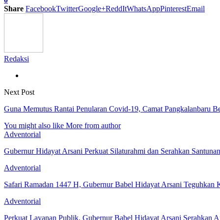
Share
Facebook
Twitter
Google+
ReddIt
WhatsApp
Pinterest
Email
Redaksi
Next Post
Guna Memutus Rantai Penularan Covid-19, Camat Pangkalanbaru B
You might also like
More from author
Adventorial
Gubernur Hidayat Arsani Perkuat Silaturahmi dan Serahkan Santuna
Adventorial
Safari Ramadan 1447 H, Gubernur Babel Hidayat Arsani Teguhkan
Adventorial
Perkuat Layanan Publik, Gubernur Babel Hidayat Arsani Serahkan