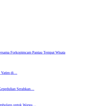
ersama Forkopimcam Pantau Tempat Wisata
n Yatim di…
 Kepedulian Serahkan…
 Ambulans untuk Warga…