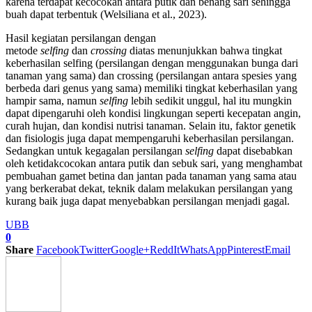
karena terdapat kecocokan antara putik dan benang sari sehingga
buah dapat terbentuk (Welsiliana et al., 2023).
Hasil kegiatan persilangan dengan
metode
selfing
dan
crossing
diatas menunjukkan bahwa tingkat
keberhasilan selfing (persilangan dengan menggunakan bunga dari
tanaman yang sama) dan crossing (persilangan antara spesies yang
berbeda dari genus yang sama) memiliki tingkat keberhasilan yang
hampir sama, namun
selfing
lebih sedikit unggul, hal itu mungkin
dapat dipengaruhi oleh kondisi lingkungan seperti kecepatan angin,
curah hujan, dan kondisi nutrisi tanaman. Selain itu, faktor genetik
dan fisiologis juga dapat mempengaruhi keberhasilan persilangan.
Sedangkan untuk kegagalan persilangan
selfing
dapat disebabkan
oleh ketidakcocokan antara putik dan sebuk sari, yang menghambat
pembuahan gamet betina dan jantan pada tanaman yang sama atau
yang berkerabat dekat, teknik dalam melakukan persilangan yang
kurang baik juga dapat menyebabkan persilangan menjadi gagal.
UBB
0
Share
Facebook
Twitter
Google+
ReddIt
WhatsApp
Pinterest
Email