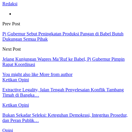
Redaksi
Prev Post
Pj Gubernur Sebut Peningkatan Produksi Pangan di Babel Butuh
Dukungan Semua Pihak
Next Post
Jelang Kunjungan Wapres Ma’Ruf ke Babel, Pj Gubernur Pimpin
Rapat Koordinasi
You might also like
More from author
Ketikan Opini
Extractive Legality, Jalan Tengah Penyelesaian Konflik Tambang
Timah di Bangka…
Ketikan Opini
Bukan Sekadar Seleksi: Keteguhan Demokrasi, Integritas Prosedur,
dan Peran Publik…
Opini