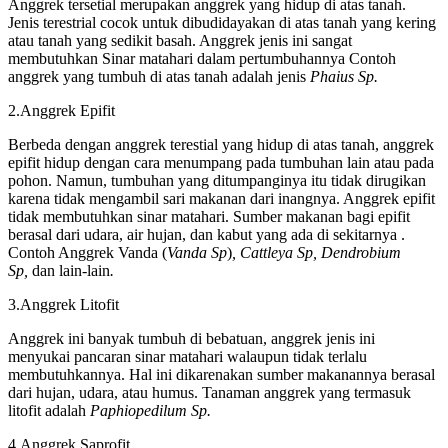
Anggrek tersetial merupakan anggrek yang hidup di atas tanah.
Jenis terestrial cocok untuk dibudidayakan di atas tanah yang kering
atau tanah yang sedikit basah. Anggrek jenis ini sangat
membutuhkan Sinar matahari dalam pertumbuhannya Contoh
anggrek yang tumbuh di atas tanah adalah jenis
Phaius Sp.
2.Anggrek Epifit
Berbeda dengan anggrek terestial yang hidup di atas tanah, anggrek
epifit hidup dengan cara menumpang pada tumbuhan lain atau pada
pohon. Namun, tumbuhan yang ditumpanginya itu tidak dirugikan
karena tidak mengambil sari makanan dari inangnya. Anggrek epifit
tidak membutuhkan sinar matahari. Sumber makanan bagi epifit
berasal dari udara, air hujan, dan kabut yang ada di sekitarnya .
Contoh Anggrek Vanda (
Vanda Sp
)
, Cattleya Sp, Dendrobium
Sp,
dan lain-lain
.
3.Anggrek Litofit
Anggrek ini banyak tumbuh di bebatuan, anggrek jenis ini
menyukai pancaran sinar matahari walaupun tidak terlalu
membutuhkannya. Hal ini dikarenakan sumber makanannya berasal
dari hujan, udara, atau humus. Tanaman anggrek yang termasuk
litofit adalah
Paphiopedilum Sp.
4.Anggrek Saprofit