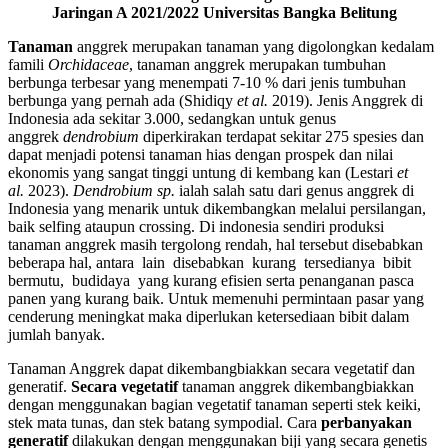
Jaringan A 2021/2022 Universitas Bangka Belitung
Tanaman
anggrek merupakan tanaman yang digolongkan kedalam
famili
Orchidaceae
, tanaman anggrek merupakan tumbuhan
berbunga terbesar yang menempati 7-10 % dari jenis tumbuhan
berbunga yang pernah ada (Shidiqy
et al.
2019). Jenis Anggrek di
Indonesia ada sekitar 3.000, sedangkan untuk genus
anggrek
dendrobium
diperkirakan terdapat sekitar 275 spesies dan
dapat menjadi potensi tanaman hias dengan prospek dan nilai
ekonomis yang sangat tinggi untung di kembang kan (Lestari
et
al.
2023).
Dendrobium
sp.
ialah salah satu dari genus anggrek di
Indonesia yang menarik untuk dikembangkan melalui persilangan,
baik selfing ataupun crossing. Di indonesia sendiri produksi
tanaman anggrek masih tergolong rendah, hal tersebut disebabkan
beberapa hal, antara lain disebabkan kurang tersedianya bibit
bermutu, budidaya yang kurang efisien serta penanganan pasca
panen yang kurang baik. Untuk memenuhi permintaan pasar yang
cenderung meningkat maka diperlukan ketersediaan bibit dalam
jumlah banyak.
Tanaman Anggrek dapat dikembangbiakkan secara vegetatif dan
generatif.
Secara vegetatif
tanaman anggrek dikembangbiakkan
dengan menggunakan bagian vegetatif tanaman seperti stek keiki,
stek mata tunas, dan stek batang sympodial. Cara
perbanyakan
generatif
dilakukan dengan menggunakan biji yang secara genetis