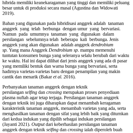
hibrida memiliki keanekaragaman yang tinggi dan memiliki peluang
besar untuk di produksi secara masal (Agustina dan Widowati
2019).
Bahan yang digunakan pada hibridisasi anggrek adalah tanaman
anggrek yang telah berbunga dengan umur yang bervariasi.
Namun pada umumnya tanaman yang digunakan dalam
persilangan sebelumnya telah beberapa kali berbunga. Jenis
anggrek yang akan digunakan adalah anggrek
dendrobium
sp.
Yang mana Anggrek
Dendrobium sp.
mampu memenuhi
tuntutan konsumen bunga yang seleranya selalu berubah dari waktu
ke waktu. Hal ini dapat dilihat dari jenis anggrek yang ada di pasar
yang memiliki bentuk dan warna bunga yang bervariasi, serta
hadirnya varietas-varietas baru dengan penampilan yang makin
cantik dan menarik (Bakar
et al.
2016).
Perbanyakan tanaman anggrek dengan teknik
persilangan
selfing
dan
crossing
merupakan proses penyediaan
plasma nuftah agar tetap terjaga. Persilangan tanaman anggrek
dengan teknik ini juga diharapkan dapat menambah keragaman
karakteristik tanaman anggrek, menambah varietas yang ada, serta
menghasilkan tanaman dengan sifat yang lebih baik yang diturnkan
dari kedua indukan yang dipilih sebagai indukan persilangan
(Jayanti 2021).
Output
dari keberhasilan persilangan tanaman
anggrek dengan teknik
selfing
dan
crossing
ialah diperoleh buah