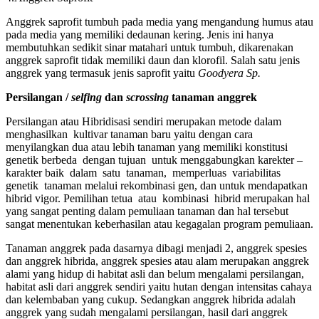
Anggrek saprofit tumbuh pada media yang mengandung humus atau
pada media yang memiliki dedaunan kering. Jenis ini hanya
membutuhkan sedikit sinar matahari untuk tumbuh, dikarenakan
anggrek saprofit tidak memiliki daun dan klorofil. Salah satu jenis
anggrek yang termasuk jenis saprofit yaitu
Goodyera Sp.
Persilangan /
selfing
dan
scrossing
tanaman anggrek
Persilangan atau Hibridisasi sendiri merupakan metode dalam
menghasilkan kultivar tanaman baru yaitu dengan cara
menyilangkan dua atau lebih tanaman yang memiliki konstitusi
genetik berbeda dengan tujuan untuk menggabungkan karekter –
karakter baik dalam satu tanaman, memperluas variabilitas
genetik tanaman melalui rekombinasi gen, dan untuk mendapatkan
hibrid vigor. Pemilihan tetua atau kombinasi hibrid merupakan hal
yang sangat penting dalam pemuliaan tanaman dan hal tersebut
sangat menentukan keberhasilan atau kegagalan program pemuliaan.
Tanaman anggrek pada dasarnya dibagi menjadi 2, anggrek spesies
dan anggrek hibrida, anggrek spesies atau alam merupakan anggrek
alami yang hidup di habitat asli dan belum mengalami persilangan,
habitat asli dari anggrek sendiri yaitu hutan dengan intensitas cahaya
dan kelembaban yang cukup. Sedangkan anggrek hibrida adalah
anggrek yang sudah mengalami persilangan, hasil dari anggrek