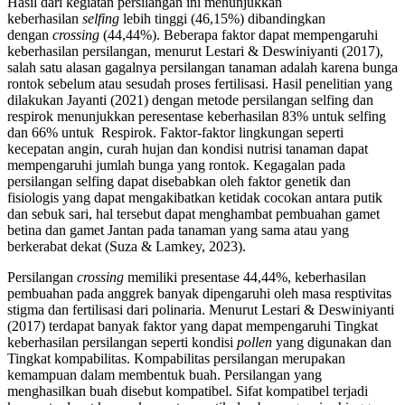
Hasil dari kegiatan persilangan ini menunjukkan
keberhasilan
selfing
lebih tinggi (46,15%) dibandingkan
dengan
crossing
(44,44%). Beberapa faktor dapat mempengaruhi
keberhasilan persilangan, menurut Lestari & Deswiniyanti (2017),
salah satu alasan gagalnya persilangan tanaman adalah karena bunga
rontok sebelum atau sesudah proses fertilisasi. Hasil penelitian yang
dilakukan Jayanti (2021) dengan metode persilangan selfing dan
respirok menunjukkan peresentase keberhasilan 83% untuk selfing
dan 66% untuk Respirok. Faktor-faktor lingkungan seperti
kecepatan angin, curah hujan dan kondisi nutrisi tanaman dapat
mempengaruhi jumlah bunga yang rontok. Kegagalan pada
persilangan selfing dapat disebabkan oleh faktor genetik dan
fisiologis yang dapat mengakibatkan ketidak cocokan antara putik
dan sebuk sari, hal tersebut dapat menghambat pembuahan gamet
betina dan gamet Jantan pada tanaman yang sama atau yang
berkerabat dekat (Suza & Lamkey, 2023).
Persilangan
crossing
memiliki presentase 44,44%, keberhasilan
pembuahan pada anggrek banyak dipengaruhi oleh masa resptivitas
stigma dan fertilisasi dari polinaria. Menurut Lestari & Deswiniyanti
(2017) terdapat banyak faktor yang dapat mempengaruhi Tingkat
keberhasilan persilangan seperti kondisi
pollen
yang digunakan dan
Tingkat kompabilitas. Kompabilitas persilangan merupakan
kemampuan dalam membentuk buah. Persilangan yang
menghasilkan buah disebut kompatibel. Sifat kompatibel terjadi