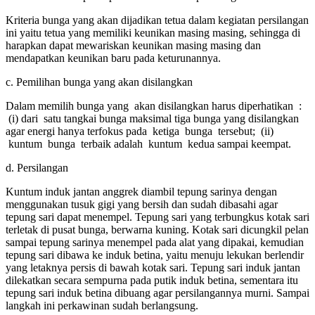
Kriteria bunga yang akan dijadikan tetua dalam kegiatan persilangan
ini yaitu tetua yang memiliki keunikan masing masing, sehingga di
harapkan dapat mewariskan keunikan masing masing dan
mendapatkan keunikan baru pada keturunannya.
c. Pemilihan bunga yang akan disilangkan
Dalam memilih bunga yang akan disilangkan harus diperhatikan :
(i) dari satu tangkai bunga maksimal tiga bunga yang disilangkan
agar energi hanya terfokus pada ketiga bunga tersebut; (ii)
kuntum bunga terbaik adalah kuntum kedua sampai keempat.
d. Persilangan
Kuntum induk jantan anggrek diambil tepung sarinya dengan
menggunakan tusuk gigi yang bersih dan sudah dibasahi agar
tepung sari dapat menempel. Tepung sari yang terbungkus kotak sari
terletak di pusat bunga, berwarna kuning. Kotak sari dicungkil pelan
sampai tepung sarinya menempel pada alat yang dipakai, kemudian
tepung sari dibawa ke induk betina, yaitu menuju lekukan berlendir
yang letaknya persis di bawah kotak sari. Tepung sari induk jantan
dilekatkan secara sempurna pada putik induk betina, sementara itu
tepung sari induk betina dibuang agar persilangannya murni. Sampai
langkah ini perkawinan sudah berlangsung.