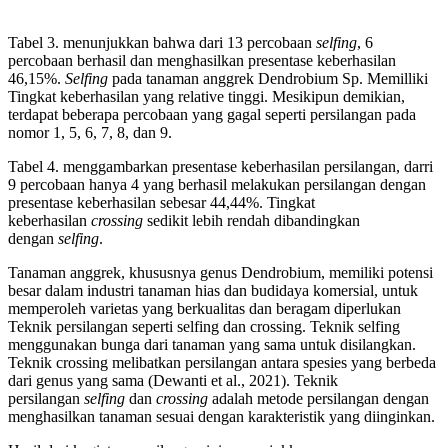
Tabel 3. menunjukkan bahwa dari 13 percobaan
selfing
, 6
percobaan berhasil dan menghasilkan presentase keberhasilan
46,15%.
Selfing
pada tanaman anggrek Dendrobium Sp. Memilliki
Tingkat keberhasilan yang relative tinggi. Mesikipun demikian,
terdapat beberapa percobaan yang gagal seperti persilangan pada
nomor 1, 5, 6, 7, 8, dan 9.
Tabel 4. menggambarkan presentase keberhasilan persilangan, darri
9 percobaan hanya 4 yang berhasil melakukan persilangan dengan
presentase keberhasilan sebesar 44,44%. Tingkat
keberhasilan
crossing
sedikit lebih rendah dibandingkan
dengan
selfing
.
Tanaman anggrek, khususnya genus Dendrobium, memiliki potensi
besar dalam industri tanaman hias dan budidaya komersial, untuk
memperoleh varietas yang berkualitas dan beragam diperlukan
Teknik persilangan seperti selfing dan crossing. Teknik selfing
menggunakan bunga dari tanaman yang sama untuk disilangkan.
Teknik crossing melibatkan persilangan antara spesies yang berbeda
dari genus yang sama (Dewanti et al., 2021). Teknik
persilangan
selfing
dan
crossing
adalah metode persilangan dengan
menghasilkan tanaman sesuai dengan karakteristik yang diinginkan.