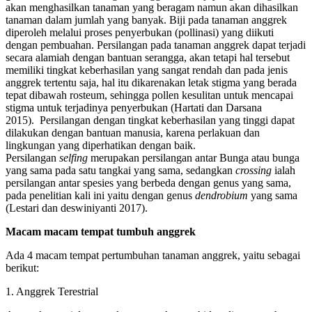
akan menghasilkan tanaman yang beragam namun akan dihasilkan
tanaman dalam jumlah yang banyak. Biji pada tanaman anggrek
diperoleh melalui proses penyerbukan (pollinasi) yang diikuti
dengan pembuahan. Persilangan pada tanaman anggrek dapat terjadi
secara alamiah dengan bantuan serangga, akan tetapi hal tersebut
memiliki tingkat keberhasilan yang sangat rendah dan pada jenis
anggrek tertentu saja, hal itu dikarenakan letak stigma yang berada
tepat dibawah rosteum, sehingga pollen kesulitan untuk mencapai
stigma untuk terjadinya penyerbukan (Hartati dan Darsana
2015). Persilangan dengan tingkat keberhasilan yang tinggi dapat
dilakukan dengan bantuan manusia, karena perlakuan dan
lingkungan yang diperhatikan dengan baik.
Persilangan
selfing
merupakan persilangan antar Bunga atau bunga
yang sama pada satu tangkai yang sama, sedangkan
crossing
ialah
persilangan antar spesies yang berbeda dengan genus yang sama,
pada penelitian kali ini yaitu dengan genus
dendrobium
yang sama
(Lestari dan deswiniyanti 2017).
Macam macam tempat tumbuh anggrek
Ada 4 macam tempat pertumbuhan tanaman anggrek, yaitu sebagai
berikut:
1. Anggrek Terestrial