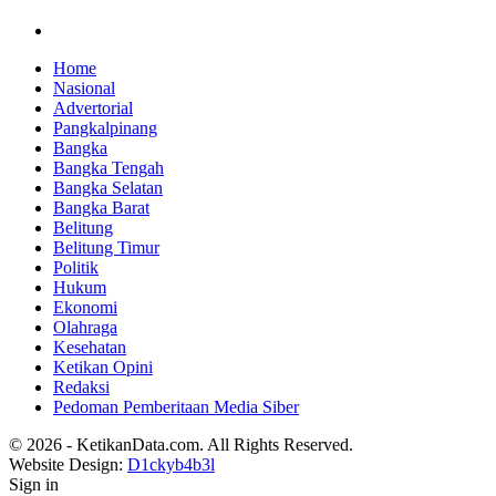
Home
Nasional
Advertorial
Pangkalpinang
Bangka
Bangka Tengah
Bangka Selatan
Bangka Barat
Belitung
Belitung Timur
Politik
Hukum
Ekonomi
Olahraga
Kesehatan
Ketikan Opini
Redaksi
Pedoman Pemberitaan Media Siber
© 2026 - KetikanData.com. All Rights Reserved.
Website Design:
D1ckyb4b3l
Sign in