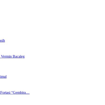
asih
 Vermin Bacaleg
timal
 Fortasi “Gembira…