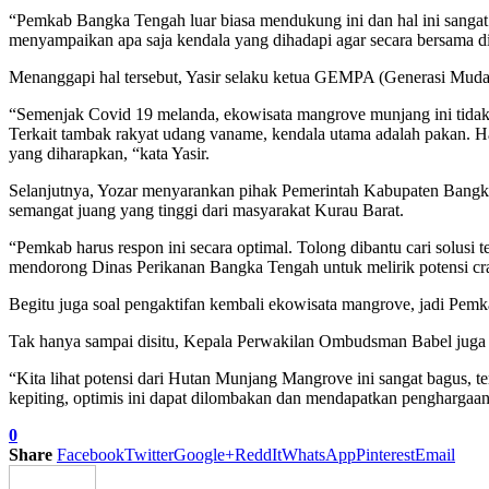
“Pemkab Bangka Tengah luar biasa mendukung ini dan hal ini sanga
menyampaikan apa saja kendala yang dihadapi agar secara bersama dica
Menanggapi hal tersebut, Yasir selaku ketua GEMPA (Generasi Mud
“Semenjak Covid 19 melanda, ekowisata mangrove munjang ini tidak
Terkait tambak rakyat udang vaname, kendala utama adalah pakan. Ha
yang diharapkan, “kata Yasir.
Selanjutnya, Yozar menyarankan pihak Pemerintah Kabupaten Bangka T
semangat juang yang tinggi dari masyarakat Kurau Barat.
“Pemkab harus respon ini secara optimal. Tolong dibantu cari solu
mendorong Dinas Perikanan Bangka Tengah untuk melirik potensi cr
Begitu juga soal pengaktifan kembali ekowisata mangrove, jadi Pemkab
Tak hanya sampai disitu, Kepala Perwakilan Ombudsman Babel juga me
“Kita lihat potensi dari Hutan Munjang Mangrove ini sangat bagus, 
kepiting, optimis ini dapat dilombakan dan mendapatkan penghargaan
0
Share
Facebook
Twitter
Google+
ReddIt
WhatsApp
Pinterest
Email