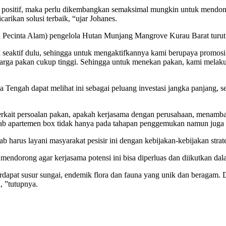
t positif, maka perlu dikembangkan semaksimal mungkin untuk mendo
rikan solusi terbaik, “ujar Johanes.
a Pecinta Alam) pengelola Hutan Munjang Mangrove Kurau Barat turu
 seaktif dulu, sehingga untuk mengaktifkannya kami berupaya promosi
rga pakan cukup tinggi. Sehingga untuk menekan pakan, kami melakuka
engah dapat melihat ini sebagai peluang investasi jangka panjang, se
si terkait persoalan pakan, apakah kerjasama dengan perusahaan, men
ab apartemen box tidak hanya pada tahapan penggemukan namun juga 
 harus layani masyarakat pesisir ini dengan kebijakan-kebijakan strate
ndorong agar kerjasama potensi ini bisa diperluas dan diikutkan dal
terdapat susur sungai, endemik flora dan fauna yang unik dan beragam
, ”tutupnya.