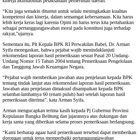
kinerja akuntabilitas pelaksanaan pemerintah daerah.
“Kita juga semakin dituntut untuk selalu meningkatkan kualitas
kompetensi dan kinerja, dalam semamgat kebersamaan. Kita harus
lebih kerja keras lagi karenia Opini ini harus terus kita pertahankan
sebagai pertanggungjawaban moral pada konstitusi juga terhadap
rakyat,”ujarnya.
Sementara itu, Plt Kepala BPK RI Perwakilan Babel, Dr. Arman
Syifa menegaskan, bahwa pejabat wajib menindaklanjuti
rekomendasi laporan hasil pemeriksaan sesuai Pasal 20 Undang-
Undang Nomor 15 Tahun 2004 tentang Pemeriksaan Pengelolaan
dan Tanggung Jawab Keuarngan Negara.
“Pejabat wajib memberikan jawaban atau penjelasan kepada BPK
tentang tindak lanjut atas rekomendasi laporan hasil pemeriksaan.
Jawaban atau penjelasan dimaksud disampaikan kepada BPK
selambat-lambatnya 60 (enam puluh) hari setelah laporan hasil
pemeriksaan diterima”. kata Arman Syifa.
Arman mengucapkan terima kasih kepada Pj Gubernur Provinsi
Kepulauan Bangka Belitung dan jajarannya atas dukungan dan
kerja sama yang diberikan selama proses pemeriksaan berlangsung.
“Kami berharap agaar hasil pemeriksaan tersebut dapat memberikan
dorongan untuk terus memperbaiki pertanggungjawaban