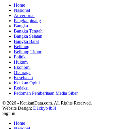
Home
Nasional
Advertorial
Pangkalpinang
Bangka
Bangka Tengah
Bangka Selatan
Bangka Barat
Belitung
Belitung Timur
Politik
Hukum
Ekonomi
Olahraga
Kesehatan
Ketikan Opini
Redaksi
Pedoman Pemberitaan Media Siber
© 2026 - KetikanData.com. All Rights Reserved.
Website Design:
D1ckyb4b3l
Sign in
Home
Nasional