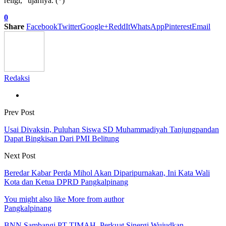
religi,” ujarnya. (*)
0
Share
Facebook
Twitter
Google+
ReddIt
WhatsApp
Pinterest
Email
Redaksi
Prev Post
Usai Divaksin, Puluhan Siswa SD Muhammadiyah Tanjungpandan
Dapat Bingkisan Dari PMI Belitung
Next Post
Beredar Kabar Perda Mihol Akan Diparipurnakan, Ini Kata Wali
Kota dan Ketua DPRD Pangkalpinang
You might also like
More from author
Pangkalpinang
BNN Sambangi PT TIMAH, Perkuat Sinergi Wujudkan